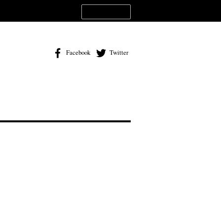
S
e
a
r
c
Facebook
Twitter
h