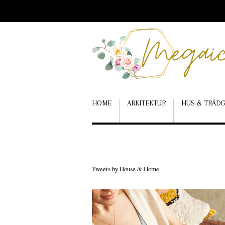
S
c
r
o
l
l
d
o
w
n
M
HOME
ARKITEKTUR
HUS & TRÄD
t
e
o
n
c
S
u
o
c
n
r
t
o
e
l
Tweets by House & Home
n
l
t
d
o
w
n
t