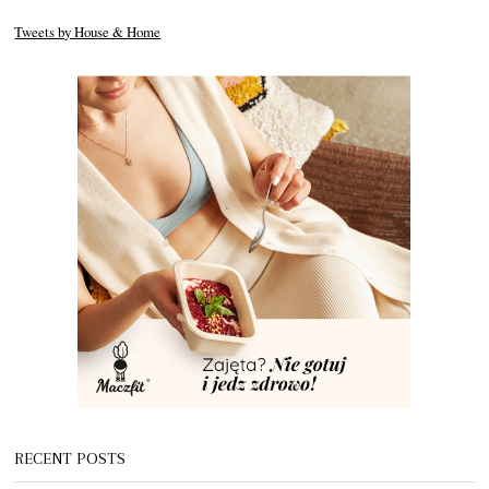
w
n
Tweets by House & Home
t
o
c
o
n
t
e
n
t
RECENT POSTS