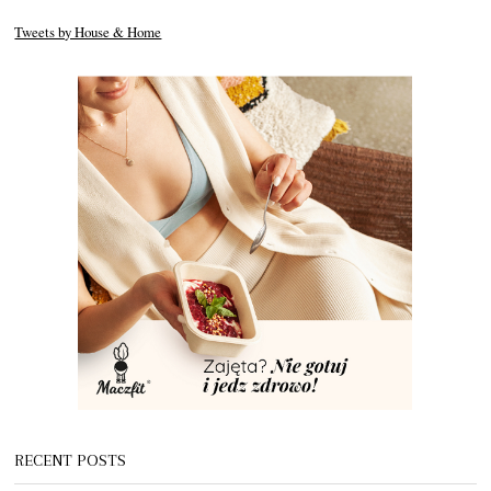
w
n
Tweets by House & Home
t
o
c
o
n
t
e
n
t
RECENT POSTS