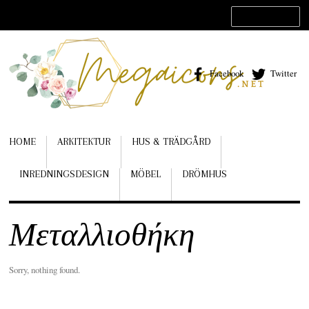
S
S
e
c
a
r
r
o
c
l
Facebook
Twitter
h
l
d
o
w
n
M
HOME
ARKITEKTUR
HUS & TRÄDGÅRD
t
e
o
n
c
INREDNINGSDESIGN
MÖBEL
DRÖMHUS
u
o
n
S
t
c
e
Μεταλλιοθήκη
r
n
o
t
l
Sorry, nothing found.
l
d
o