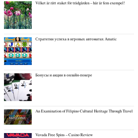
Vilket är rätt staket för trädgården – här är fem exempel!
Стратегии успеха в игровых автоматах Amatic
Бонусы и акции в онлайн-покере
An Examination of Filipino Cultural Heritage Through Travel
Vavada Free Spins – Casino Review