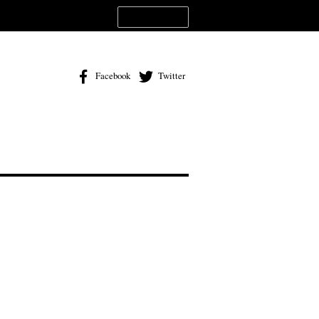
S
e
a
r
c
Facebook
Twitter
h