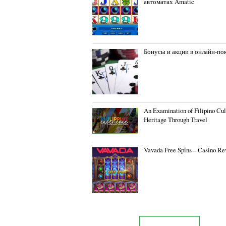
автоматах Amatic
Бонусы и акции в онлайн-по
An Examination of Filipino Cul
Heritage Through Travel
Vavada Free Spins – Casino R