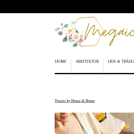
S
c
r
o
l
l
d
o
w
n
M
HOME
ARKITEKTUR
HUS & TRÄD
t
e
o
n
c
S
u
o
c
n
r
t
o
e
l
Tweets by House & Home
n
l
t
d
o
w
n
t