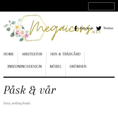
S
S
e
c
a
r
r
o
c
l
Facebook
Twitter
h
l
d
o
w
n
M
HOME
ARKITEKTUR
HUS & TRÄDGÅRD
t
e
o
n
c
INREDNINGSDESIGN
MÖBEL
DRÖMHUS
u
o
n
S
t
c
e
Påsk & vår
r
n
o
t
l
Sorry, nothing found.
l
d
o