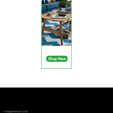
©
megaicons.net
2026