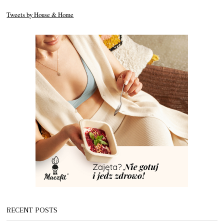
w
n
Tweets by House & Home
t
o
c
o
n
t
e
n
t
RECENT POSTS