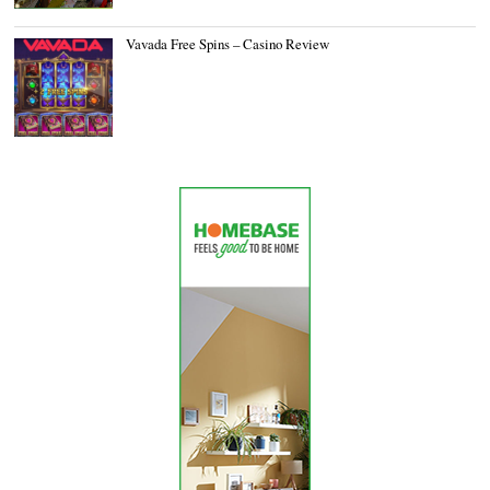
Vavada Free Spins – Casino Review