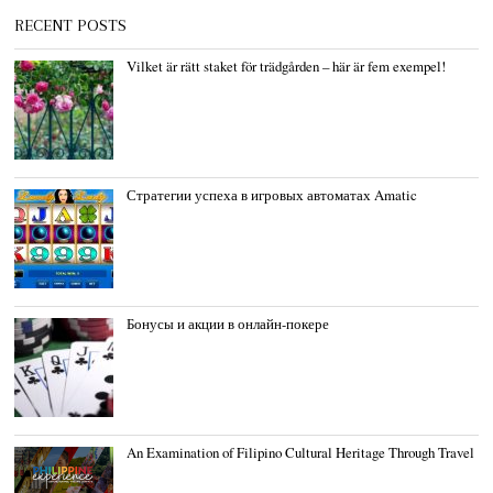
RECENT POSTS
Vilket är rätt staket för trädgården – här är fem exempel!
Стратегии успеха в игровых автоматах Amatic
Бонусы и акции в онлайн-покере
An Examination of Filipino Cultural Heritage Through Travel