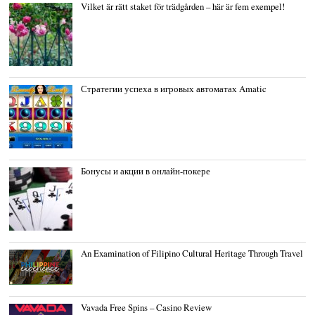
Vilket är rätt staket för trädgården – här är fem exempel!
Стратегии успеха в игровых автоматах Amatic
Бонусы и акции в онлайн-покере
An Examination of Filipino Cultural Heritage Through Travel
Vavada Free Spins – Casino Review