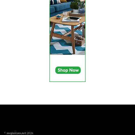
©
megaicons.net
2026