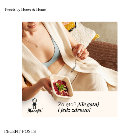
w
n
Tweets by House & Home
t
o
c
o
n
t
e
n
t
RECENT POSTS