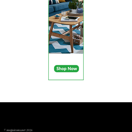
©
megaicons.net
2026