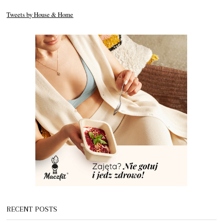
w
n
Tweets by House & Home
t
o
c
o
n
t
e
n
t
RECENT POSTS