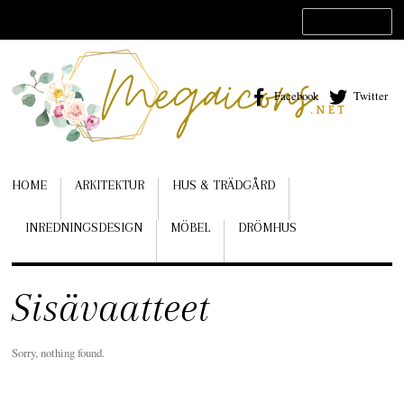
S
S
e
c
a
r
r
o
c
l
Facebook
Twitter
h
l
d
o
w
n
M
HOME
ARKITEKTUR
HUS & TRÄDGÅRD
t
e
o
n
c
INREDNINGSDESIGN
MÖBEL
DRÖMHUS
u
o
n
S
t
c
e
Sisävaatteet
r
n
o
t
l
Sorry, nothing found.
l
d
o