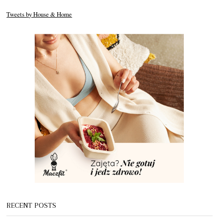
w
n
Tweets by House & Home
t
o
c
o
n
t
e
n
t
RECENT POSTS