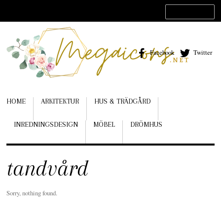
S
S
e
c
a
r
r
o
c
l
Facebook
Twitter
h
l
d
o
w
n
M
HOME
ARKITEKTUR
HUS & TRÄDGÅRD
t
e
o
n
c
INREDNINGSDESIGN
MÖBEL
DRÖMHUS
u
o
n
S
t
c
e
tandvård
r
n
o
t
l
Sorry, nothing found.
l
d
o