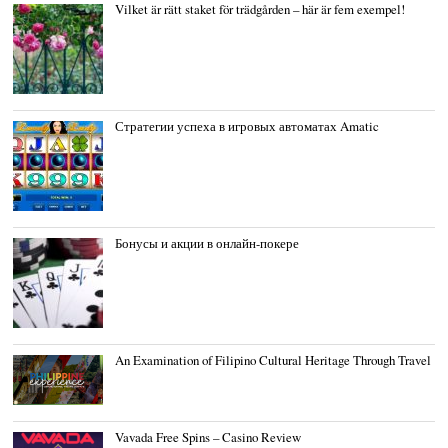
Vilket är rätt staket för trädgården – här är fem exempel!
Стратегии успеха в игровых автоматах Amatic
Бонусы и акции в онлайн-покере
An Examination of Filipino Cultural Heritage Through Travel
Vavada Free Spins – Casino Review