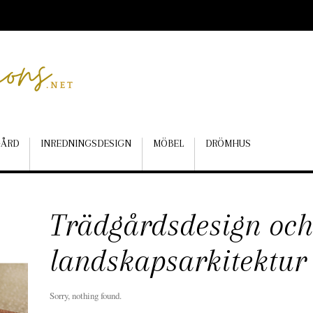
GÅRD
INREDNINGSDESIGN
MÖBEL
DRÖMHUS
Trädgårdsdesign och
landskapsarkitektur
Sorry, nothing found.