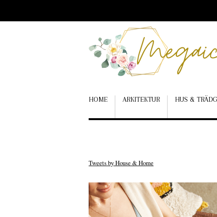
S
c
r
o
l
l
d
o
w
n
M
HOME
ARKITEKTUR
HUS & TRÄD
t
e
o
n
c
S
u
o
c
n
r
t
o
e
l
Tweets by House & Home
n
l
t
d
o
w
n
t