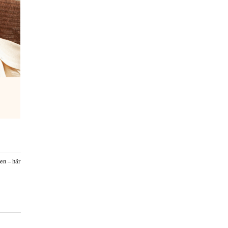
den – här