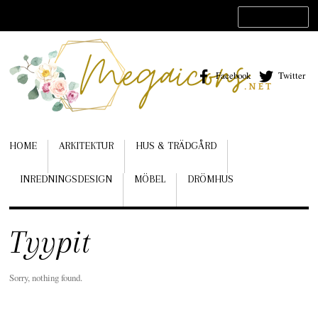
S
S
e
c
a
r
r
o
c
l
Facebook
Twitter
h
l
d
o
w
n
M
HOME
ARKITEKTUR
HUS & TRÄDGÅRD
t
e
o
n
c
INREDNINGSDESIGN
MÖBEL
DRÖMHUS
u
o
n
S
t
c
e
Tyypit
r
n
o
t
l
Sorry, nothing found.
l
d
o