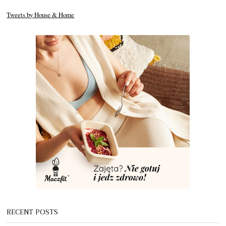
w
n
Tweets by House & Home
t
o
c
o
n
t
e
n
t
RECENT POSTS