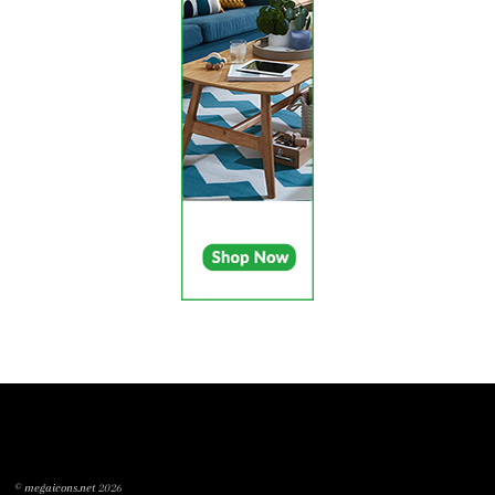
©
megaicons.net
2026