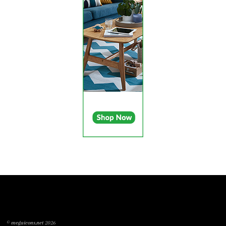
©
megaicons.net
2026