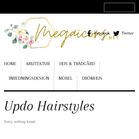
S
S
e
c
a
r
r
o
c
l
Facebook
Twitter
h
l
d
o
w
n
M
HOME
ARKITEKTUR
HUS & TRÄDGÅRD
t
e
o
n
c
INREDNINGSDESIGN
MÖBEL
DRÖMHUS
u
o
n
S
t
c
e
Updo Hairstyles
r
n
o
t
l
Sorry, nothing found.
l
d
o