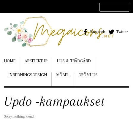
S
S
e
c
a
r
r
o
c
l
Facebook
Twitter
h
l
d
o
w
n
M
HOME
ARKITEKTUR
HUS & TRÄDGÅRD
t
e
o
n
c
INREDNINGSDESIGN
MÖBEL
DRÖMHUS
u
o
n
S
t
c
e
Updo -kampaukset
r
n
o
t
l
Sorry, nothing found.
l
d
o