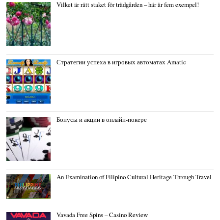
Vilket är rätt staket för trädgården – här är fem exempel!
Стратегии успеха в игровых автоматах Amatic
Бонусы и акции в онлайн-покере
An Examination of Filipino Cultural Heritage Through Travel
Vavada Free Spins – Casino Review