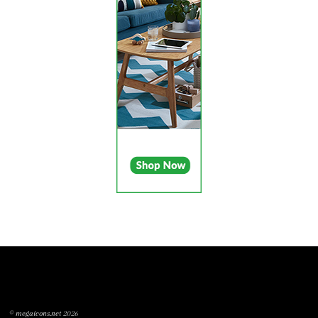
©
megaicons.net
2026