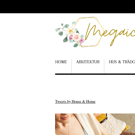
S
c
r
o
l
l
d
o
w
n
M
HOME
ARKITEKTUR
HUS & TRÄD
t
e
o
n
c
S
u
o
c
n
r
t
o
e
l
Tweets by House & Home
n
l
t
d
o
w
n
t