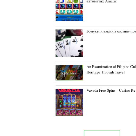
автоматах Amatic
Бонусы и акции в онлайн-по
An Examination of Filipino Cul
Heritage Through Travel
Vavada Free Spins – Casino R