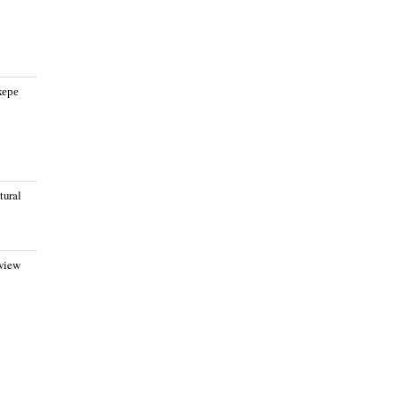
кере
tural
eview