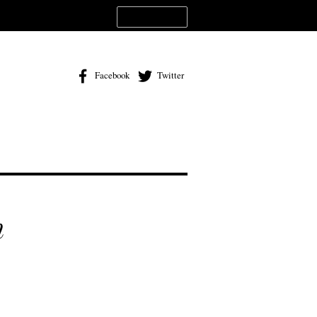
S
e
a
r
c
Facebook
Twitter
h
m