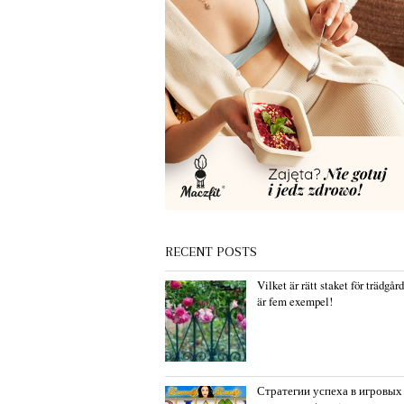
o
c
o
n
t
e
n
t
RECENT POSTS
Vilket är rätt staket för trädgår
är fem exempel!
Стратегии успеха в игровых