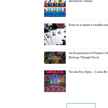
автоматах Amatic
Бонусы и акции в онлайн-по
An Examination of Filipino Cul
Heritage Through Travel
Vavada Free Spins – Casino R