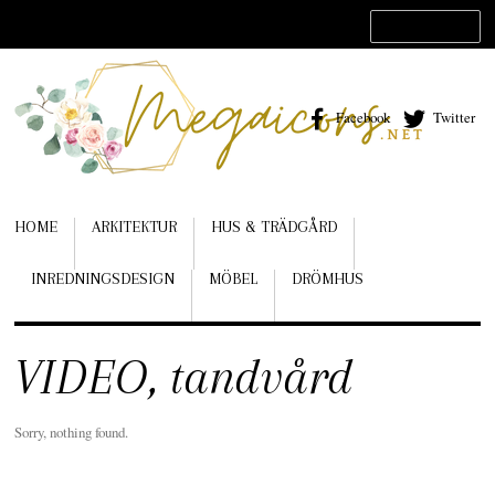
S
S
e
c
a
r
r
o
c
l
Facebook
Twitter
h
l
d
o
w
n
M
HOME
ARKITEKTUR
HUS & TRÄDGÅRD
t
e
o
n
c
INREDNINGSDESIGN
MÖBEL
DRÖMHUS
u
o
n
S
t
c
e
VIDEO, tandvård
r
n
o
t
l
Sorry, nothing found.
l
d
o