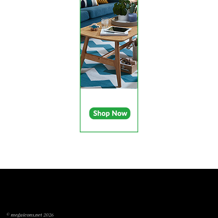
©
megaicons.net
2026