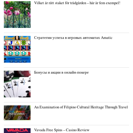
Vilket är rätt staket för trädgården – här är fem exempel!
Стратегии успеха в игровых автоматах Amatic
Бонусы и акции в онлайн-покере
An Examination of Filipino Cultural Heritage Through Travel
Vavada Free Spins – Casino Review