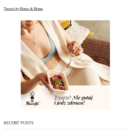
w
n
Tweets by House & Home
t
o
c
o
n
t
e
n
t
RECENT POSTS