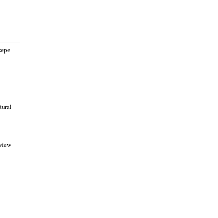
кере
tural
eview