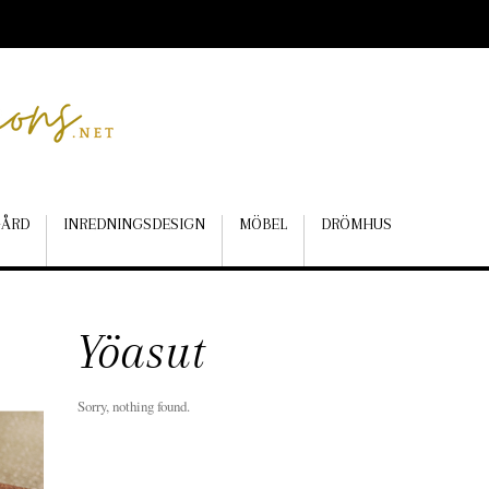
GÅRD
INREDNINGSDESIGN
MÖBEL
DRÖMHUS
Yöasut
Sorry, nothing found.