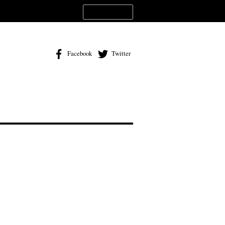
S
e
a
r
c
Facebook
Twitter
h