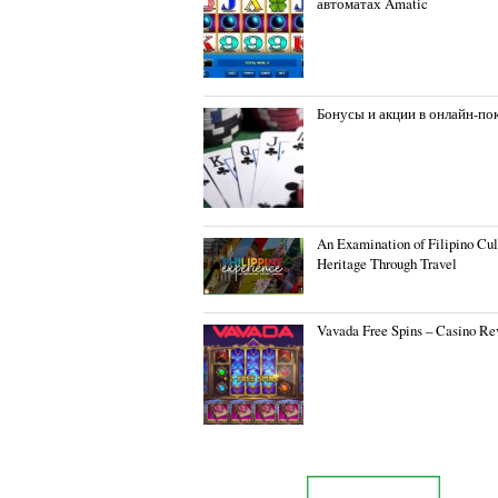
автоматах Amatic
Бонусы и акции в онлайн-по
An Examination of Filipino Cul
Heritage Through Travel
Vavada Free Spins – Casino R