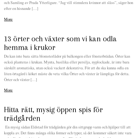
och Samling av Prada Ytterligare. “Jag vill stimulera kvinnor att slåss”, säger hon
efter en hisnande […]
More
13 örter och växter som vi kan odla
hemma i krukor
Du kan inte bara sätta blomsterlådor på balkongen eller fönsterbrädan. Örter kan
också planteras i krukan. Mynta, basilika eller persilja, nyplockade, är inte bara
särskilt aromatiska, utan också vackert dekorativa. För att du ska kunna odla en
liten örtagård i köket måste du veta vilka Örter och växter är lämpliga för detta.
Örter och växter […]
More
Hitta rätt, mysig öppen spis för
trädgården
En mysig sådan Eldstad för trädgården gör din sittgrupp varm och hjälper till att
koppla av. Det finns många olika former och typer, så det kommer säkert inte vara