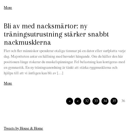
More
Bli av med nacksmärtor: ny
träningsutrustning stärker snabbt
nackmusklerna
Fler och fler människor spenderar otaliga timmar på en dator eller surfplatta varje
dag. Majoriteten antar en hållning med huvudet hängande. Om du håller den här
positionen länge riskerar du muskelspänningar. Fel belastning kan korrigeras med
en gymnastik. En ny träningsanordning är tänkt att stärka ryggmusklerna och
hjälpa till att vi äntligen kan bli av […]
More
«
<
32
33
34
35
36
Tweets by House & Home