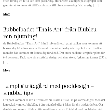
svårt för dig att hitta den som passar dig. Här är fem exempel på eldgropar som
garanterat kommer att tillföra pizzazz till din uteservering. Vad mysigt […]
More
Bubbelbadet “Thais Art” från Blubleu –
ren njutning!
de Bubbelbadkar “Thais Art” från Blubleu är ett lyxigt badkar som kommer att
beröva dig från dina sinnen. Normalt förväntar du dig inte mycket av ett badkar,
men det här kommer att lämna dig förvånad. Det stora badkaret erbjuder plats för
två personer. Tack vare sin estetiska design och sina stora, fyrkantiga former (235 x
[…]
More
Lämplig trädgård med pooldesign –
snabba tips
Din pool kommer säkert att vara ett bra ställe att svalka på varma dagar. Men det
kan också vara ett blickfång i din trädgård eller i fokus för din trädgårdsfest. Gör
den här sommaren till den rätta med tipsen nedan Trädgård med pooldesign det