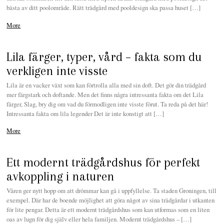
bästa av ditt poolområde. Rätt trädgård med pooldesign ska passa huset […]
More
Lila färger, typer, vård – fakta som du
verkligen inte visste
Lila är en vacker växt som kan förtrolla alla med sin doft. Det gör din trädgård
mer färgstark och doftande. Men det finns några intressanta fakta om det Lila
färger, Slag, bry dig om vad du förmodligen inte visste förut. Ta reda på det här!
Intressanta fakta om lila legender Det är inte konstigt att […]
More
Ett modernt trädgårdshus för perfekt
avkoppling i naturen
Våren ger nytt hopp om att drömmar kan gå i uppfyllelse. Ta staden Groningen, till
exempel. Där har de boende möjlighet att göra något av sina trädgårdar i utkanten
för lite pengar. Detta är ett modernt trädgårdshus som kan utformas som en liten
oas av lugn för dig själv eller hela familjen. Modernt trädgårdshus – […]