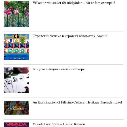
Vilket är rätt staket för trädgården – här är fem exempel!
Стратегии успеха в игровых автоматах Amatic
Бонусы и акции в онлайн-покере
An Examination of Filipino Cultural Heritage Through Travel
Vavada Free Spins – Casino Review