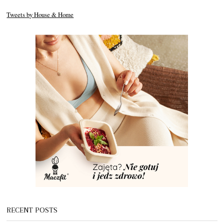
w
n
Tweets by House & Home
t
o
c
o
n
t
e
n
t
RECENT POSTS