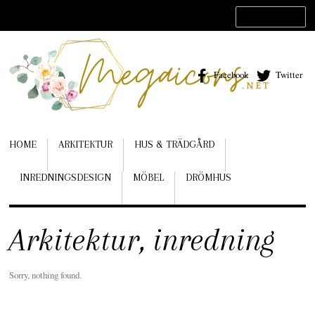
S
S
e
c
a
r
r
o
c
l
Facebook
Twitter
h
l
d
o
w
n
M
HOME
ARKITEKTUR
HUS & TRÄDGÅRD
t
e
o
n
c
INREDNINGSDESIGN
MÖBEL
DRÖMHUS
u
o
n
S
t
c
e
Arkitektur, inredning
r
n
o
t
l
Sorry, nothing found.
l
d
o