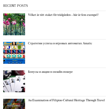
RECENT POSTS
Vilket är rätt staket för trädgården – här är fem exempel!
Стратегии успеха в игровых автоматах Amatic
Бонусы и акции в онлайн-покере
An Examination of Filipino Cultural Heritage Through Travel