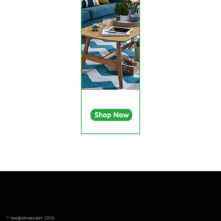
©
megaicons.net
2026