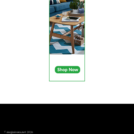
©
megaicons.net
2026