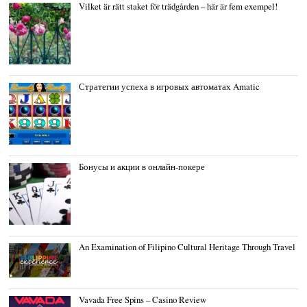
Vilket är rätt staket för trädgården – här är fem exempel!
Стратегии успеха в игровых автоматах Amatic
Бонусы и акции в онлайн-покере
An Examination of Filipino Cultural Heritage Through Travel
Vavada Free Spins – Casino Review