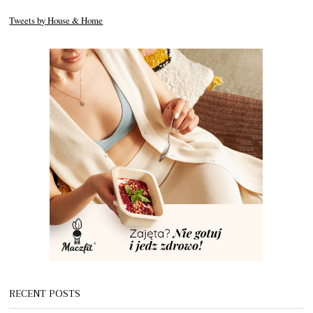
w
n
Tweets by House & Home
t
o
c
o
n
t
e
n
t
RECENT POSTS