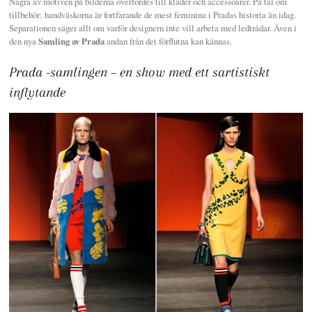
Några av motiven på bilderna överfördes till kläder och accessoarer. På tal om
tillbehör: handväskorna är fortfarande de mest feminina i Pradas historia än idag.
Separationen säger allt om varför designern inte vill arbeta med ledtrådar. Även i
den nya
Samling av Prada
andan från det förflutna kan kännas.
Prada -samlingen – en show med ett sartistiskt
inflytande