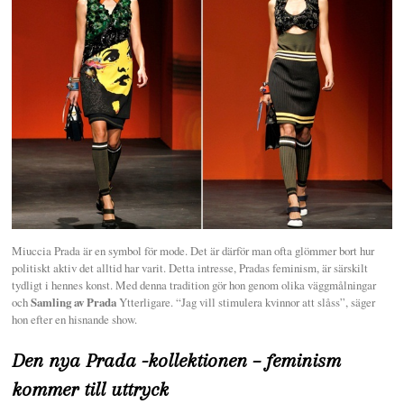
w
n
t
o
c
o
n
t
e
n
t
Miuccia Prada är en symbol för mode. Det är därför man ofta glömmer bort hur
politiskt aktiv det alltid har varit. Detta intresse, Pradas feminism, är särskilt
tydligt i hennes konst. Med denna tradition gör hon genom olika väggmålningar
och
Samling av Prada
Ytterligare. “Jag vill stimulera kvinnor att slåss”, säger
hon efter en hisnande show.
Den nya Prada -kollektionen – feminism
kommer till uttryck