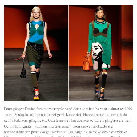
Förra gången Pradas feminism uttrycktes på detta sätt kan ha varit i slutet av 1990
-talet. Muiccia tog upp upploppet grrrl -konceptet. Hennes modeller var klädda
och klädda som gängflickor. Gatelementet inkluderade också ett gångbroselement.
Och målningarna – kvinnors multivisioner – som showen motsatte sig
återspeglade den politiska gatukonsten i Los Angeles, Mexiko och Sydamerika.