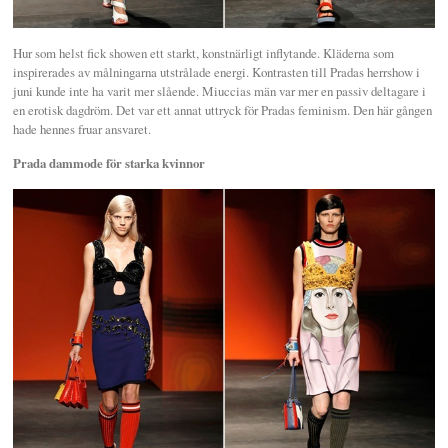
Hur som helst fick showen ett starkt, konstnärligt inflytande. Kläderna som
inspirerades av målningarna utstrålade energi. Kontrasten till Pradas herrshow i
juni kunde inte ha varit mer slående. Miuccias män var mer en passiv deltagare i
en erotisk dagdröm. Det var ett annat uttryck för Pradas feminism. Den här gången
hade hennes fruar ansvaret.
Prada dammode för starka kvinnor