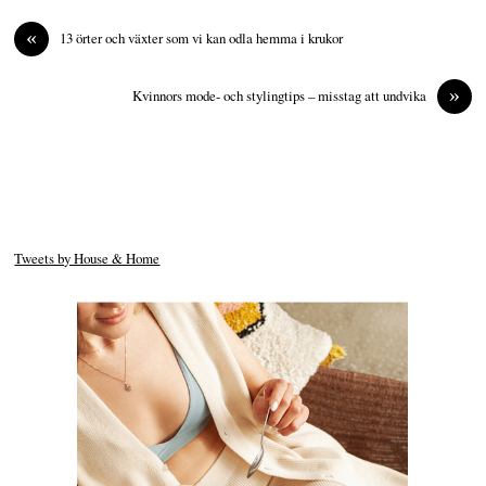
«
13 örter och växter som vi kan odla hemma i krukor
»
Kvinnors mode- och stylingtips – misstag att undvika
Tweets by House & Home